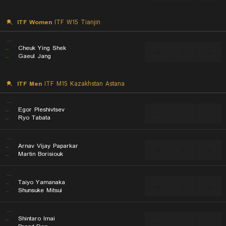
ITF Women
ITF W15 Tianjin
...
..
Cheuk Ying Shek
...
...
...
..
Gaeul Jang
ITF Men
ITF M15 Kazakhstan Astana
...
..
Egor Pleshivtsev
...
...
...
..
Ryo Tabata
...
..
Arnav Vijay Paparkar
...
...
...
..
Martin Borisiouk
...
..
Taiyo Yamanaka
...
...
...
..
Shunsuke Mitsui
...
..
Shintaro Imai
...
...
...