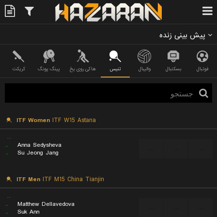
پیش بینی زنده
فوتبال
بسکتبال
والیبال
تنیس
هاکی روی یخ
پینگ پونگ
کریکت
ITF Women
ITF W15 Astana
...
..
Anna Sedysheva
...
...
...
..
Su Jeong Jang
ITF Men
ITF M15 China Tianjin
...
..
Matthew Dellavedova
...
...
...
..
Suk Ann