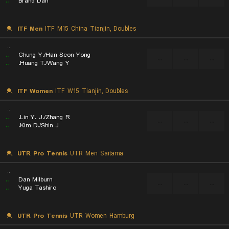
..
Brand Dan
ITF Men
ITF M15 China Tianjin, Doubles
...
..
Chung Y./Han Seon Yong
...
...
...
..
Huang T./Wang Y.
ITF Women
ITF W15 Tianjin, Doubles
...
..
Lin Y. J./Zhang R.
...
...
...
..
Kim D./Shin J.
UTR Pro Tennis
UTR Men Saitama
...
..
Dan Milburn
...
...
...
..
Yuga Tashiro
UTR Pro Tennis
UTR Women Hamburg