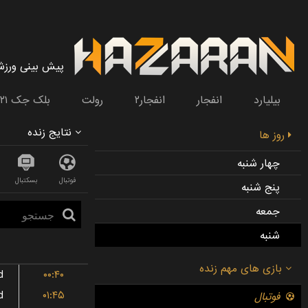
پیش بینی ورز
بیلیارد
انفجار
انفجار۲
رولت
بلک جک ۲۱
نتایج زنده
روز ها
چهار شنبه
فوتبال
بسکتبال
پنج شنبه
جمعه
شنبه
d
۰۰:۴۰
d
۰۱:۴۵