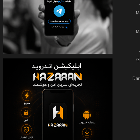
M
M
G
Dar