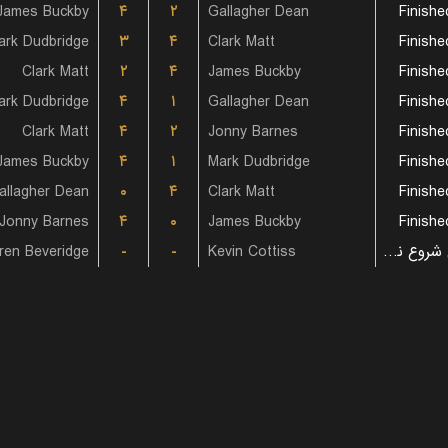
James Buckby
۴
۲
Gallagher Dean
Finishe
ark Dudbridge
۳
۴
Clark Matt
Finishe
Clark Matt
۲
۴
James Buckby
Finishe
ark Dudbridge
۴
۱
Gallagher Dean
Finishe
Clark Matt
۴
۲
Jonny Barnes
Finishe
James Buckby
۴
۱
Mark Dudbridge
Finishe
allagher Dean
۰
۴
Clark Matt
Finishe
Jonny Barnes
۴
۰
James Buckby
Finishe
بازی شروع نشده است
Kevin Cottiss
-
-
ren Beveridge