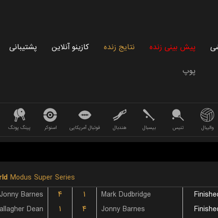
شی
پیش بینی زنده
نتایج زنده
کازینو آنلاین
پشتیبانی
پوپ
والیبال
تنیس
بیسبال
هندبال
فوتبال آمریکایی
اسنوکر
پینگ پونگ
ld
Modus Super Series
Jonny Barnes
۴
۱
Mark Dudbridge
Finishe
allagher Dean
۱
۴
Jonny Barnes
Finishe