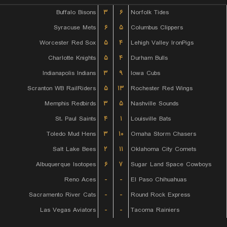
Buffalo Bisons
۳
۶
Norfolk Tides
Syracuse Mets
۶
۵
Columbus Clippers
Worcester Red Sox
۵
۴
Lehigh Valley IronPigs
Charlotte Knights
۵
۴
Durham Bulls
Indianapolis Indians
۳
۹
Iowa Cubs
Scranton WB RailRiders
۵
۱۳
Rochester Red Wings
Memphis Redbirds
۳
۵
Nashville Sounds
St. Paul Saints
۴
۱
Louisville Bats
Toledo Mud Hens
۳
۱۰
Omaha Storm Chasers
Salt Lake Bees
۲
۱۱
Oklahoma City Comets
Albuquerque Isotopes
۶
۷
Sugar Land Space Cowboys
Reno Aces
-
-
El Paso Chihuahuas
Sacramento River Cats
-
-
Round Rock Express
Las Vegas Aviators
-
-
Tacoma Rainiers