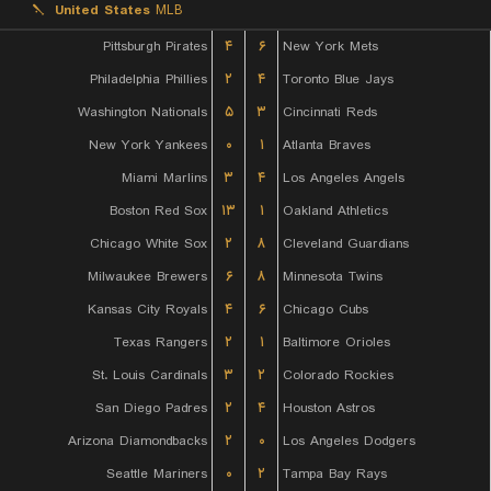
United States
MLB
Pittsburgh Pirates
۴
۶
New York Mets
Philadelphia Phillies
۲
۴
Toronto Blue Jays
Washington Nationals
۵
۳
Cincinnati Reds
New York Yankees
۰
۱
Atlanta Braves
Miami Marlins
۳
۴
Los Angeles Angels
Boston Red Sox
۱۳
۱
Oakland Athletics
Chicago White Sox
۲
۸
Cleveland Guardians
Milwaukee Brewers
۶
۸
Minnesota Twins
Kansas City Royals
۴
۶
Chicago Cubs
Texas Rangers
۲
۱
Baltimore Orioles
St. Louis Cardinals
۳
۲
Colorado Rockies
San Diego Padres
۲
۴
Houston Astros
Arizona Diamondbacks
۲
۰
Los Angeles Dodgers
Seattle Mariners
۰
۲
Tampa Bay Rays