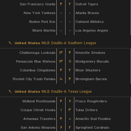
San Francisco Giants
۴
۲
Detroit Tigers
New York Yankees
-
-
Atlanta Braves
Boston Red Sox
-
-
Oakland Athletics
Miami Marlins
-
-
Los Angeles Angels
United States
MiLB Double-A Southern League
Chattanooga Lookouts
۱۳
۴
Knoxville Smokies
Pensacola Blue Wahoos
۱۳
۱۱
Montgomery Biscuits
Columbus Clingstones
۴
۲
Biloxi Shuckers
Rocket City Trash Pandas
۱۰
۴
Birmingham Barons
United States
MiLB Double-A Texas League
Midland Rockhounds
۴
۶
Frisco Roughriders
Corpus Christi Hooks
۱
۳
Tulsa Drillers
Arkansas Travelers
۴
۰
Amarillo Sod Poodles
San Antonio Missions
۶
۲
Springfield Cardinals