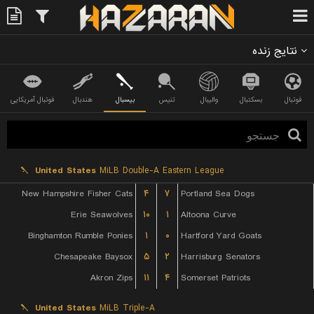
نتایج زنده
فوتبال
بسکتبال
والیبال
تنیس
بیسبال
هندبال
فوتبال آمریکایی
United States
MiLB Double-A Eastern League
New Hampshire Fisher Cats
۴
۷
Portland Sea Dogs
Erie Seawolves
۱۰
۱
Altoona Curve
Binghamton Rumble Ponies
۱
۰
Hartford Yard Goats
Chesapeake Baysox
۵
۲
Harrisburg Senators
Akron Zips
۱۱
۴
Somerset Patriots
United States
MiLB Triple-A