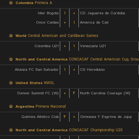
Colombia
Primera A
Inter Bogota
۱
۰
CD Jaguares de Cordoba
Once Caldas
۰
۱
America de Cali
World
Central American and Caribbean Games
Colombia U21
۰
۱
Venezuela U21
North and Central America
CONCACAF Central American Cup, Grou
Alianza FC San Salvador
۱
۰
CS Herediano
United States
NWSL
Denver Summit FC (W)
۰
۲
North Carolina Courage (W)
Argentina
Primera Nacional
Quilmes Atletico Club
۲
۰
Gimnasia Y Esgrima de Jujuy
North and Central America
CONCACAF Championship U20