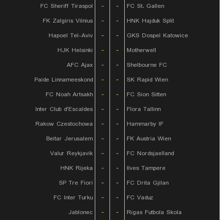
FC Sheriff Tiraspol
-
-
FC St. Gallen
FK Zalgiris Vilnius
-
-
HNK Hajduk Split
Hapoel Tel-Aviv
-
-
GKS Dospel Katowice
HJK Helsinki
-
-
Motherwell
AFC Ajax
-
-
Shelbourne FC
Paide Linnameeskond
-
-
SK Rapid Wien
FC Noah Artsakh
-
-
FC Sion Sitten
Inter Club d'Escaldes
-
-
Flora Tallinn
Rakow Czestochowa
-
-
Hammarby IF
Beitar Jerusalem
-
-
FK Austria Wien
Valur Reykjavik
-
-
FC Nordsjaelland
HNK Rijeka
-
-
Ilves Tampere
SP Tre Fiori
-
-
FC Drita Gjilan
FC Inter Turku
-
-
FC Vaduz
Jablonec
-
-
Rigas Futbola Skola