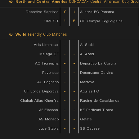
North and Central America
CONCACAF Central American Cup, Grou
Deportivo Saprissa
۲
۱
Alianza FC Panama
UMECIT
۱
۲
CD Olimpia Tegucigalpa
World
Friendly Club Matches
Aris Limmasol
-
-
Al Sadd
Malaga CF
-
-
Al Arabi
AC Fiorentina
-
-
Deportivo La Coruna
Pavonese
-
-
Desenzano Calvina
AC Legnano
-
-
Mantova
CF Lorca Deportiva
-
-
Aguilas FC
Chabab Atlas Khenifra
-
-
Racing de Casablanca
Af Elbasani
-
-
KF Partizani Tirana
AS Monaco
-
-
Getafe
Juve Stabia
-
-
SS Cavese