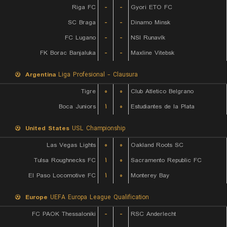
Riga FC
-
-
Gyori ETO FC
SC Braga
-
-
Dinamo Minsk
FC Lugano
-
-
NSI Runavík
FK Borac Banjaluka
-
-
Maxline Vitebsk
Argentina
Liga Profesional - Clausura
Tigre
۰
۰
Club Atletico Belgrano
Boca Juniors
۱
۰
Estudiantes de la Plata
United States
USL Championship
Las Vegas Lights
۰
۰
Oakland Roots SC
Tulsa Roughnecks FC
۱
۰
Sacramento Republic FC
El Paso Locomotive FC
۱
۰
Monterey Bay
Europe
UEFA Europa League Qualification
FC PAOK Thessaloniki
-
-
RSC Anderlecht