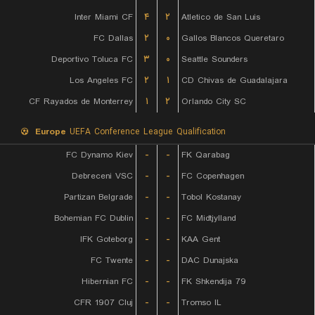
Inter Miami CF
۴
۲
Atletico de San Luis
FC Dallas
۲
۰
Gallos Blancos Queretaro
Deportivo Toluca FC
۳
۰
Seattle Sounders
Los Angeles FC
۲
۱
CD Chivas de Guadalajara
CF Rayados de Monterrey
۱
۲
Orlando City SC
Europe
UEFA Conference League Qualification
FC Dynamo Kiev
-
-
FK Qarabag
Debreceni VSC
-
-
FC Copenhagen
Partizan Belgrade
-
-
Tobol Kostanay
Bohemian FC Dublin
-
-
FC Midtjylland
IFK Goteborg
-
-
KAA Gent
FC Twente
-
-
DAC Dunajska
Hibernian FC
-
-
FK Shkendija 79
CFR 1907 Cluj
-
-
Tromso IL