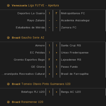
Venezuela
Liga FUTVE - Apertura
Deportivo La Guaira
۱
۲
Metropolitanos FC
Rayo Zuliano
-
-
Academia Anzoategui
Estudiantes de Mérida
-
-
Zamora FC
Brazil
Gaucho Serie A2
Aimore
۱
۱
Santa Cruz RS
EC Pelotas
۱
۰
Uniao Frederiquense
Gremio Esportivo Bage
۲
۰
Lajeadense RS
GE Gloria
۰
۱
Passo Fundo
EC Veranópolis Recreativo Cultural
۰
۰
Brasil de Farroupilha
Brazil
Torneio Otavio Pinto Guimaraes U20
Botafogo RJ U20
۱
۰
Bangu AC U20
Brazil
Roraimense U20