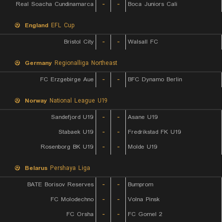
Real Soacha Cundinamarca
-
-
Boca Juniors Cali
England
EFL Cup
Bristol City
-
-
Walsall FC
Germany
Regionalliga Northeast
FC Erzgebirge Aue
-
-
BFC Dynamo Berlin
Norway
National League U19
Sandefjord U19
-
-
Asane U19
Stabaek U19
-
-
Fredrikstad FK U19
Rosenborg BK U19
-
-
Molde U19
Belarus
Pershaya Liga
BATE Borisov Reserves
-
-
Bumprom
FC Molodechno
-
-
Volna Pinsk
FC Orsha
-
-
FC Gomel 2