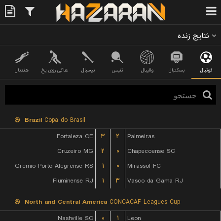
نتایج زنده
فوتبال
بسکتبال
والیبال
تنیس
بیسبال
هاکی روی یخ
هندبال
Brazil
Copa do Brasil
Fortaleza CE
۳
۲
Palmeiras
Cruzeiro MG
۲
۰
Chapecoense SC
Gremio Porto Alegrense RS
۱
۰
Mirassol FC
Fluminense RJ
۱
۳
Vasco da Gama RJ
North and Central America
CONCACAF Leagues Cup
Nashville SC
۰
۱
Leon