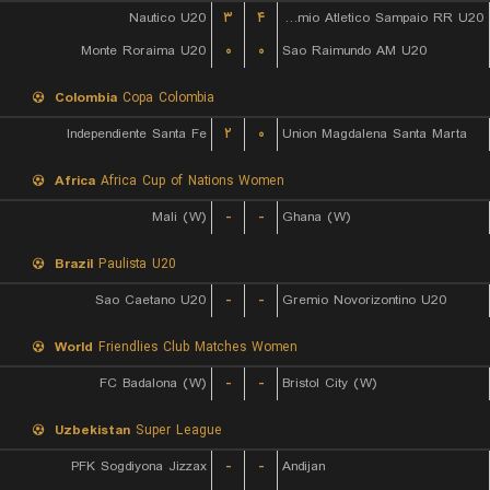
Nautico U20
۳
۴
Gremio Atletico Sampaio RR U20
Monte Roraima U20
۰
۰
Sao Raimundo AM U20
Colombia
Copa Colombia
Independiente Santa Fe
۲
۰
Union Magdalena Santa Marta
Africa
Africa Cup of Nations Women
Mali (W)
-
-
Ghana (W)
Brazil
Paulista U20
Sao Caetano U20
-
-
Gremio Novorizontino U20
World
Friendlies Club Matches Women
FC Badalona (W)
-
-
Bristol City (W)
Uzbekistan
Super League
PFK Sogdiyona Jizzax
-
-
Andijan