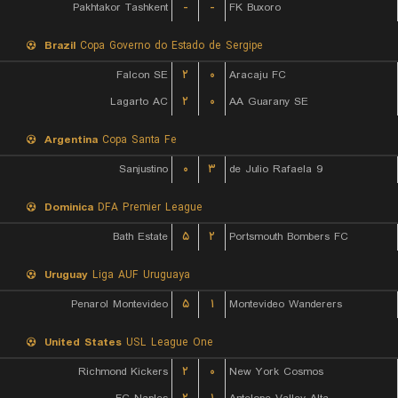
Pakhtakor Tashkent
-
-
FK Buxoro
Brazil
Copa Governo do Estado de Sergipe
Falcon SE
۲
۰
Aracaju FC
Lagarto AC
۲
۰
AA Guarany SE
Argentina
Copa Santa Fe
Sanjustino
۰
۳
9 de Julio Rafaela
Dominica
DFA Premier League
Bath Estate
۵
۲
Portsmouth Bombers FC
Uruguay
Liga AUF Uruguaya
Penarol Montevideo
۵
۱
Montevideo Wanderers
United States
USL League One
Richmond Kickers
۲
۰
New York Cosmos