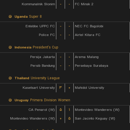
Kommunalnik Slonim
-
-
FC Minsk 2
Uganda
Super 8
Entebbe UPPC FC
-
-
NEC FC Bugolobi
Police FC
-
-
Airtel Kitara FC
Indonesia
President's Cup
Persija Jakarta
-
-
Arema Malang
Persib Bandung
-
-
Persebaya Surabaya
Thailand
University League
Kasetsart University
۳
۰
Mahidol University
Uruguay
Primera Division Women
CA Penarol (W)
۵
۱
Montevideo Wanderers (W)
Montevideo Wanderers (W)
۰
۵
San Jacinto Keguay (W)