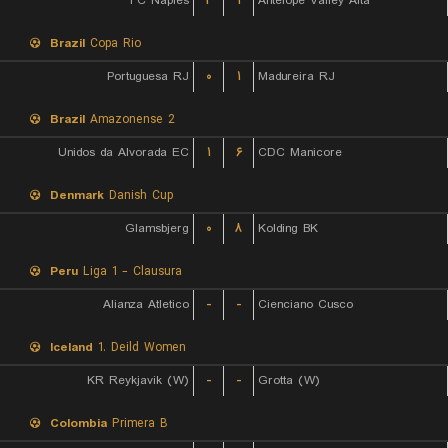
FC Naples
۲
۱
Antelope Valley Alta
Brazil
Copa Rio
Portuguesa RJ
۰
۱
Madureira RJ
Brazil
Amazonense 2
Unidos da Alvorada EC
۱
۶
CDC Manicore
Denmark
Danish Cup
Glamsbjerg
۰
۸
Kolding BK
Peru
Liga 1 - Clausura
Alianza Atletico
-
-
Cienciano Cusco
Iceland
1. Deild Women
KR Reykjavik (W)
-
-
Grotta (W)
Colombia
Primera B