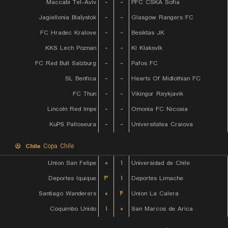
Maccabi Tel-Aviv
-
-
PFC CSKA Sofia
Jagiellonia Białystok
-
-
Glasgow Rangers FC
FC Hradec Kralove
-
-
Besiktas JK
KKS Lech Poznan
-
-
KI Klaksvík
FC Red Bull Salzburg
-
-
Pafos FC
SL Benfica
-
-
Hearts Of Midlothian FC
FC Thun
-
-
Vikingur Reykjavik
Lincoln Red Imps
-
-
Omonia FC Nicosia
KuPS Palloseura
-
-
Universitatea Craiova
Chile
Copa Chile
Union San Felipe
۰
۱
Universidad de Chile
Deportes Iquique
۳
۱
Deportes Limache
Santiago Wanderers
۰
۴
Union La Calera
Coquimbo Unido
۱
۰
San Marcos de Arica