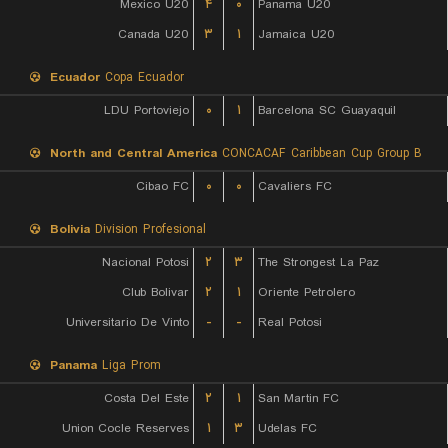
Mexico U20
۴
۰
Panama U20
Canada U20
۳
۱
Jamaica U20
Ecuador
Copa Ecuador
LDU Portoviejo
۰
۱
Barcelona SC Guayaquil
North and Central America
CONCACAF Caribbean Cup Group B
Cibao FC
۰
۰
Cavaliers FC
Bolivia
Division Profesional
Nacional Potosi
۲
۳
The Strongest La Paz
Club Bolivar
۲
۱
Oriente Petrolero
Universitario De Vinto
-
-
Real Potosi
Panama
Liga Prom
Costa Del Este
۲
۱
San Martin FC
Union Cocle Reserves
۱
۳
Udelas FC