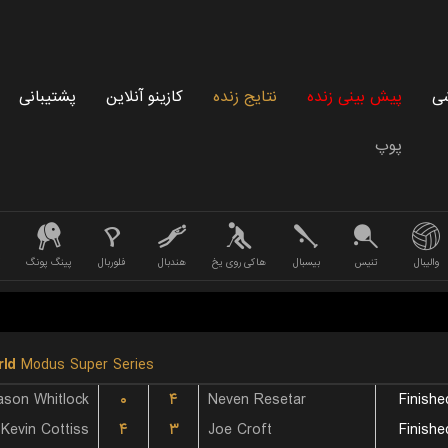
شی
پیش بینی زنده
نتایج زنده
کازینو آنلاین
پشتیبانی
پوپ
والیبال
تنیس
بیسبال
هاکی روی یخ
هندبال
فلوربال
پینگ پونگ
ld
Modus Super Series
son Whitlock
۰
۴
Neven Resetar
Finishe
Kevin Cottiss
۴
۳
Joe Croft
Finishe