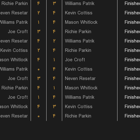
Richie Parkin
۴
۳
Williams Patrik
Finishe
even Resetar
۲
۴
Kevin Cottiss
Finishe
Williams Patrik
۱
۴
Mason Whitlock
Finishe
Joe Croft
۳
۴
Richie Parkin
Finishe
even Resetar
۴
۲
Williams Patrik
Finishe
Kevin Cottiss
۲
۴
Richie Parkin
Finishe
son Whitlock
۴
۱
Joe Croft
Finishe
Williams Patrik
۰
۴
Kevin Cottiss
Finishe
Joe Croft
۳
۴
Neven Resetar
Finishe
Richie Parkin
۴
۱
Mason Whitlock
Finishe
Joe Croft
۱
۴
Williams Patrik
Finishe
son Whitlock
۴
۳
Kevin Cottiss
Finishe
even Resetar
۰
۴
Richie Parkin
Finishe