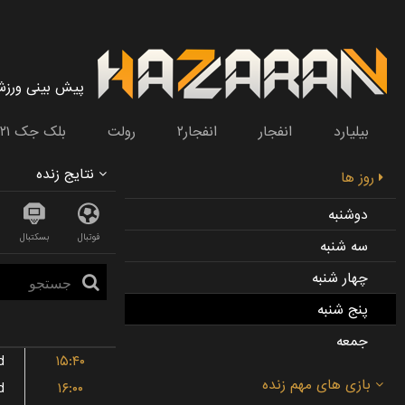
پیش بینی ورز
بیلیارد
انفجار
انفجار۲
رولت
بلک جک ۲۱
نتایج زنده
روز ها
دوشنبه
فوتبال
بسکتبال
سه شنبه
چهار شنبه
پنج شنبه
جمعه
d
۱۵:۴۰
d
۱۶:۰۰