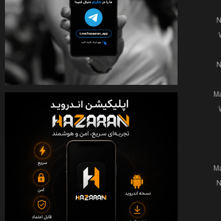
N
N
Ma
Ma
N