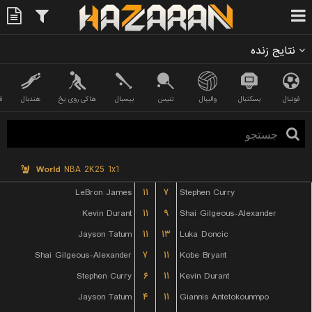
نتایج زنده
فوتبال
بسکتبال
والیبال
تنیس
بیسبال
هاکی روی یخ
هندبال
ف
World
NBA 2K25 1x1
LeBron James
۱۱
۷
Stephen Curry
Kevin Durant
۱۱
۹
Shai Gilgeous-Alexander
Jayson Tatum
۱۱
۱۳
Luka Doncic
Shai Gilgeous-Alexander
۷
۱۱
Kobe Bryant
Stephen Curry
۶
۱۱
Kevin Durant
Jayson Tatum
۴
۱۱
Giannis Antetokounmpo