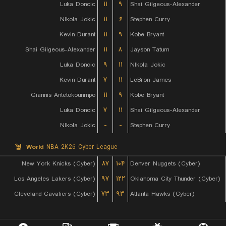
Luka Doncic
۱۱
۹
Shai Gilgeous-Alexander
NIkola Jokic
۱۱
۶
Stephen Curry
Kevin Durant
۱۱
۹
Kobe Bryant
Shai Gilgeous-Alexander
۱۱
۸
Jayson Tatum
Luka Doncic
۹
۱۱
NIkola Jokic
Kevin Durant
۷
۱۱
LeBron James
Giannis Antetokounmpo
۱۱
۹
Kobe Bryant
Luka Doncic
۷
۱۱
Shai Gilgeous-Alexander
NIkola Jokic
-
-
Stephen Curry
World
NBA 2K26 Cyber League
New York Knicks (Cyber)
۸۷
۱۰۴
Denver Nuggets (Cyber)
Los Angeles Lakers (Cyber)
۹۷
۱۲۲
Oklahoma City Thunder (Cyber)
Cleveland Cavaliers (Cyber)
۷۳
۹۳
Atlanta Hawks (Cyber)