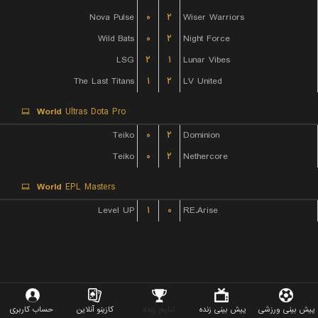
Nova Pulse
۰
۲
Wiser Warriors
Wild Bats
۰
۲
Night Force
LSG
۲
۱
Lunar Vibes
The Last Titans
۱
۲
LV United
World
Ultras Dota Pro
Teiko
۰
۲
Dominion
Teiko
۰
۲
Nethercore
World
EPL Masters
Level UP
۱
۰
RE.Arise
پیش بینی ورزشی
پیش بینی زنده
نتایج زنده
کازینو آنلاین
حساب کاربری