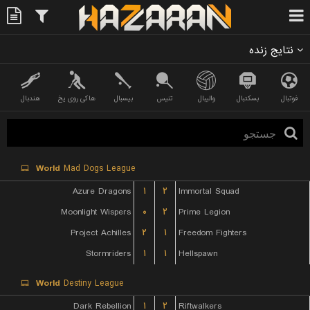
نتایج زنده
فوتبال
بسکتبال
والیبال
تنیس
بیسبال
هاکی روی یخ
هندبال
World
Mad Dogs League
Azure Dragons
۱
۲
Immortal Squad
Moonlight Wispers
۰
۲
Prime Legion
Project Achilles
۲
۱
Freedom Fighters
Stormriders
۱
۱
Hellspawn
World
Destiny League
Dark Rebellion
۱
۲
Riftwalkers