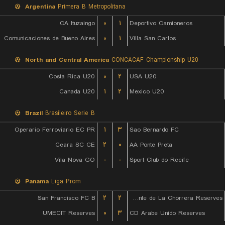
Argentina
Primera B Metropolitana
CA Ituzaingo
۰
۱
Deportivo Camioneros
Comunicaciones de Bueno Aires
۰
۱
Villa San Carlos
North and Central America
CONCACAF Championship U20
Costa Rica U20
۰
۲
USA U20
Canada U20
۱
۲
Mexico U20
Brazil
Brasileiro Serie B
Operario Ferroviario EC PR
۱
۳
Sao Bernardo FC
Ceara SC CE
۲
۰
AA Ponte Preta
Vila Nova GO
-
-
Sport Club do Recife
Panama
Liga Prom
San Francisco FC B
۲
۲
CA Independiente de La Chorrera Reserves
UMECIT Reserves
۰
۳
CD Arabe Unido Reserves