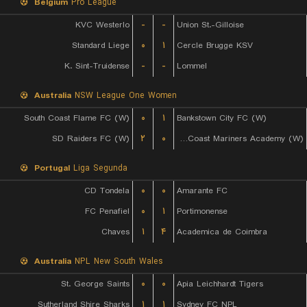
Belgium
Pro League
KVC Westerlo
-
-
Union St.-Gilloise
Standard Liege
۰
۱
Cercle Brugge KSV
K. Sint-Truidense
-
-
Lommel
Australia
NSW League One Women
South Coast Flame FC (W)
۰
۱
Bankstown City FC (W)
SD Raiders FC (W)
۲
۰
Central Coast Mariners Academy (W)
Portugal
Liga Segunda
CD Tondela
۰
۰
Amarante FC
FC Penafiel
۰
۱
Portimonense
Chaves
۱
۴
Academica de Coimbra
Australia
NPL New South Wales
St. George Saints
۰
۰
Apia Leichhardt Tigers
Sutherland Shire Sharks
۱
۱
Sydney FC NPL