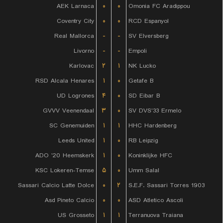
AEK Larnaca
۰
۰
Omonia FC Aradippou
Coventry City
۰
۰
RCD Espanyol
Real Mallorca
-
-
SV Elversberg
Livorno
-
-
Empoli
Karlovac
۲
۱
NK Lucko
RSD Alcala Henares
۱
۰
Getafe B
UD Logrones
۴
۰
SD Eibar B
GVVV Veenendaal
۳
۰
SV DVS'33 Ermelo
SC Genemuiden
۱
۱
HHC Hardenberg
Leeds United
۱
۰
RB Leipzig
ADO '20 Heemskerk
۱
۰
Koninklijke HFC
KSC Lokeren-Temse
۵
۰
Umm Salal
Sassari Calcio Latte Dolce
۰
۲
S.E.F. Sassari Torres 1903
Asd Pineto Calcio
۰
۰
ASD Atletico Ascoli
US Grosseto
۱
۱
Terranuova Traiana