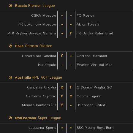
Russia
Premier League
CSKA Moscow
-
-
FC Rostov
FK Lokomotiv Moscow
۰
۰
Akron Tolyatti
PFK Kryliya Sovetov Samara
۰
۲
FK Baltika Kaliningrad
Chile
Primera Division
Universidad Catolica
۲
۰
Cobresal Salvador
Huachipato
-
-
Everton Vina del Mar
Australia
NPL ACT League
Canberra Croatia
۵
۴
O'Connor Knights SC
Canberra Olympic
۲
۵
Cooma Tigers
Monaro Panthers FC
۷
۰
Belconnen United
Switzerland
Super League
Lausanne-Sports
۰
۰
BSC Young Boys Bern