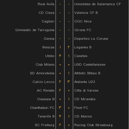
Real Avila
-
-
Unionistas de Salamanca CF
CD Cieza
-
-
Valencia CF B
Cagliari
-
-
OGC Nice
Gimnastic de Tarragona
-
-
Girona FC
Genoa
-
-
Deportivo La Coruna
Illescas
۱
۲
Leganes B
Utebo
۴
۱
Casetas
Club Milano
۰
۰
USD Castellanzese
SD Amorebieta
۰
۱
Athletic Bilbao B
Calcio Lecco
۲
۳
Atalanta U23
AC Renate
۲
۰
Citta di Varese
Osasuna B
۰
۱
CD Mirandes
Chanthaburi FC
۳
۰
Fleet FC
Tenerife B
۴
۱
CD Marino
SC Freiburg
۲
۰
Racing Club Strasbourg