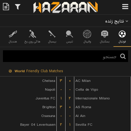
نتایج زنده
فوتبال
بسکتبال
والیبال
تنیس
بیسبال
هاکی روی یخ
هندبال
World
Friendly Club Matches
Chelsea
۳
۰
AC Milan
Napoli
-
-
Celta de Vigo
Juventus FC
۱
۲
Internazionale Milano
Brighton
۳
۰
AS Roma
Osasuna
-
-
Al Ain
Bayer 04 Leverkusen
۲
۱
Sevilla FC