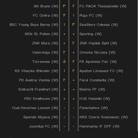
SK Brann (W)
۳
۲
FC PAOK Thessaloniki (W)
FC Gintra (W)
۴
۱
Riga FC (W)
BSC Young Boys Berna (W)
۱
۳
SeaSters Odessa (W)
SKN St. Polten (W)
۰
۰
Sporting (W)
ZNK Mura (W)
۰
۲
ZNK Hajduk Split (W)
Valerenga (W)
۲
۰
Omonia Nicosia (W)
Torreense (W)
۵
۲
FK Apolonia Fier (W)
KS Vllaznia Shkoder (W)
۱
۲
Apollon Limassol FC (W)
FK Austria Vienna (W)
۲
۰
Farul Constanta (W)
Eintracht Frankfurt (W)
۰
۰
Malmo FF (W)
PSV Eindhoven (W)
۰
۰
HJK Helsinki (W)
Oud-Heverlee Leuven (W)
-
-
Fenerbahce (W)
Spartak Myjava (W)
-
-
KKS Czarni Sosnowiec (W)
Juventus FC (W)
-
-
Hammarby IF DFF (W)