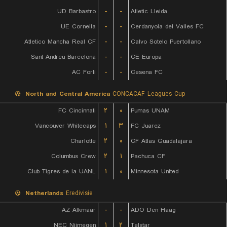
UD Barbastro
-
-
Atletic Lleida
UE Cornella
-
-
Cerdanyola del Valles FC
Atletico Mancha Real CF
-
-
Calvo Sotelo Puertollano
Sant Andreu Barcelona
-
-
CE Europa
AC Forli
-
-
Cesena FC
North and Central America
CONCACAF Leagues Cup
FC Cincinnati
۲
۰
Pumas UNAM
Vancouver Whitecaps
۱
۳
FC Juarez
Charlotte
۲
۰
CF Atlas Guadalajara
Columbus Crew
۲
۱
Pachuca CF
Club Tigres de la UANL
۱
۰
Minnesota United
Netherlands
Eredivisie
AZ Alkmaar
-
-
ADO Den Haag
NEC Nijmegen
۱
۲
Telstar