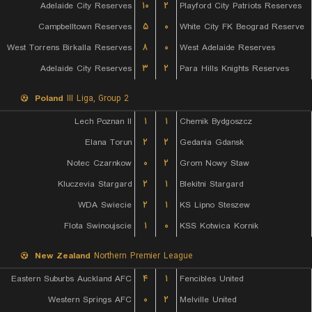
Adelaide City Reserves
۱۰
۲
Playford City Patriots Reserves
Campbelltown Reserves
۵
۰
White City FK Beograd Reserve
West Torrens Birkalla Reserves
۸
۰
West Adelaide Reserves
Adelaide City Reserves
۳
۲
Para Hills Knights Reserves
Poland
III Liga, Group 2
Lech Poznan II
۱
۱
Chemik Bydgoszcz
Elana Torun
۲
۲
Gedania Gdansk
Notec Czarnkow
۰
۲
Grom Nowy Staw
Kluczevia Stargard
۲
۱
Blekitni Stargard
WDA Swiecie
۲
۱
KS Lipno Steszew
Flota Swinoujscie
۱
۰
KSS Kotwica Kornik
New Zealand
Northern Premier League
Eastern Suburbs Auckland AFC
۴
۱
Fencibles United
Western Springs AFC
۰
۲
Melville United