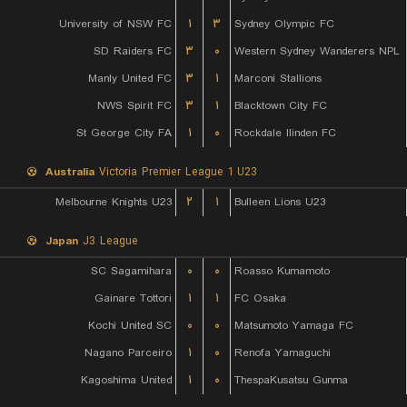
University of NSW FC
۱
۳
Sydney Olympic FC
SD Raiders FC
۳
۰
Western Sydney Wanderers NPL
Manly United FC
۳
۱
Marconi Stallions
NWS Spirit FC
۳
۱
Blacktown City FC
St George City FA
۱
۰
Rockdale Ilinden FC
Australia
Victoria Premier League 1 U23
Melbourne Knights U23
۲
۱
Bulleen Lions U23
Japan
J3 League
SC Sagamihara
۰
۰
Roasso Kumamoto
Gainare Tottori
۱
۱
FC Osaka
Kochi United SC
۰
۰
Matsumoto Yamaga FC
Nagano Parceiro
۱
۰
Renofa Yamaguchi
Kagoshima United
۱
۰
ThespaKusatsu Gunma