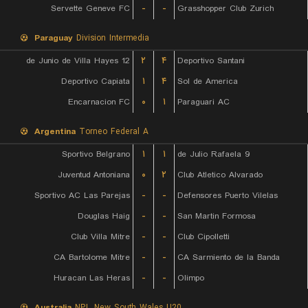
Servette Geneve FC
-
-
Grasshopper Club Zurich
Paraguay
Division Intermedia
12 de Junio de Villa Hayes
۲
۴
Deportivo Santani
Deportivo Capiata
۱
۴
Sol de America
Encarnacion FC
۰
۱
Paraguari AC
Argentina
Torneo Federal A
Sportivo Belgrano
۱
۱
9 de Julio Rafaela
Juventud Antoniana
۰
۲
Club Atletico Alvarado
Sportivo AC Las Parejas
-
-
Defensores Puerto Vilelas
Douglas Haig
-
-
San Martin Formosa
Club Villa Mitre
-
-
Club Cipolletti
CA Bartolome Mitre
-
-
CA Sarmiento de la Banda
Huracan Las Heras
-
-
Olimpo
Australia
NPL New South Wales U20