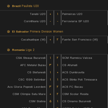
Brazil
Paulista U20
Tanabi U20
۰
۱
Palmeiras U20
Corinthians U20
-
-
Ferroviaria SP U20
El Salvador
Primera Division Women
Cacahuatique (W)
۰
۲
Fuerte San Francisco (W)
Romania
Liga 2
CSA Steaua Bucuresti
۱
۲
SCM Ramnicu Valcea
AFC Metalul Buzau
۳
۱
CS Afumati
CS Stefanesti
۱
۰
ACS Dumbravita
CSC 1599 Selimbar
۱
۱
ACS Stinta Poli Timisoara
Acs Gloria Popesti Leordeni
۳
۲
ACS FC Bacau
CSM Olimpia Satu Mare
۰
۲
CSM Scolar Resita
CSM Slatina
۵
۱
CS Dinamo Bucuresti