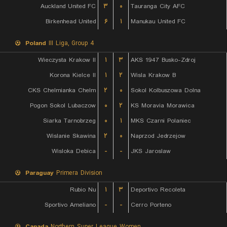
Auckland United FC
۳
۰
Tauranga City AFC
Birkenhead United
۶
۱
Manukau United FC
Poland
III Liga, Group 4
Wieczysta Krakow II
۱
۳
AKS 1947 Busko-Zdroj
Korona Kielce II
۱
۲
Wisla Krakow B
CKS Chelmianka Chelm
۲
۰
Sokol Kolbuszowa Dolna
Pogon Sokol Lubaczow
۰
۲
KS Moravia Morawica
Siarka Tarnobrzeg
۰
۱
MKS Czarni Polaniec
Wislanie Skawina
۲
۰
Naprzod Jedrzejow
Wisloka Debica
-
-
JKS Jaroslaw
Paraguay
Primera Division
Rubio Nu
۱
۳
Deportivo Recoleta
Sportivo Ameliano
-
-
Cerro Porteno
Canada
Northern Super League Women