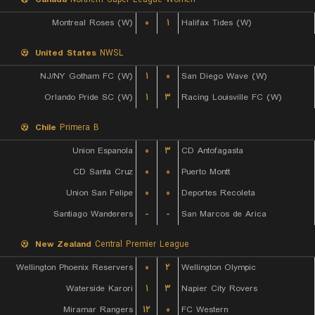
Montreal Roses (W)
۰
۱
Halifax Tides (W)
United States
NWSL
NJ/NY Gotham FC (W)
۱
۰
San Diego Wave (W)
Orlando Pride SC (W)
۱
۳
Racing Louisville FC (W)
Chile
Primera B
Union Espanola
۰
۳
CD Antofagasta
CD Santa Cruz
۰
۰
Puerto Montt
Union San Felipe
۰
۰
Deportes Recoleta
Santiago Wanderers
-
-
San Marcos de Arica
New Zealand
Central Premier League
Wellington Phoenix Reservers
۰
۲
Wellington Olympic
Waterside Karori
۱
۳
Napier City Rovers
Miramar Rangers
۱۲
۰
FC Western