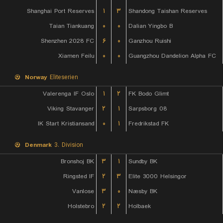
Shanghai Port Reserves
۱
۳
Shandong Taishan Reserves
Taian Tiankuang
۰
۰
Dalian Yingbo B
Shenzhen 2028 FC
۶
۰
Ganzhou Ruishi
Xiamen Feilu
۰
۰
Guangzhou Dandelion Alpha FC
Norway
Eliteserien
Valerenga IF Oslo
۱
۲
FK Bodo Glimt
Viking Stavanger
۲
۱
Sarpsborg 08
IK Start Kristiansand
۰
۱
Fredrikstad FK
Denmark
3. Division
Bronshoj BK
۳
۱
Sundby BK
Ringsted IF
۲
۳
Elite 3000 Helsingor
Vanlose
۳
۰
Næsby BK
Holstebro
۲
۲
Holbaek