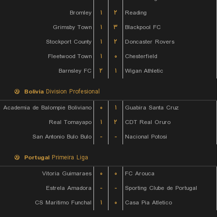
Bromley
۱
۲
Reading
Grimsby Town
۱
۳
Blackpool FC
Stockport County
۱
۲
Doncaster Rovers
Fleetwood Town
۱
۰
Chesterfield
Barnsley FC
۲
۱
Wigan Athletic
Bolivia
Division Profesional
Academia de Balompie Boliviano
۰
۱
Guabira Santa Cruz
Real Tomayapo
۱
۲
CDT Real Oruro
San Antonio Bulo Bulo
-
-
Nacional Potosi
Portugal
Primeira Liga
Vitoria Guimaraes
۰
۰
FC Arouca
Estrela Amadora
-
-
Sporting Clube de Portugal
CS Maritimo Funchal
۱
۰
Casa Pia Atletico