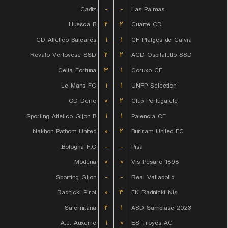
Cadiz
-
-
Las Palmas
Huesca B
۲
۲
Cuarte CD
CD Atletico Baleares
۱
۱
CF Platges de Calvia
Rovato Vertovese SSD
۲
۲
ACD Ospitaletto SSD
Celta Fortuna
۳
۱
Coruxo CF
Le Mans FC
۱
۱
UNFP Selection
CD Derio
۰
۲
Club Portugalete
Sporting Atletico Gijon B
۱
۱
Palencia CF
Nakhon Pathom United
۰
۲
Buriram United FC
Bologna F.C.
-
-
Pisa
Modena
۰
۰
Vis Pesaro 1898
Sporting Gijon
-
-
Real Valladolid
Radnicki Pirot
۰
۳
FK Radnicki Nis
Salernitana
۲
۱
ASD Sambiase 2023
A.J. Auxerre
۱
۰
ES Troyes AC