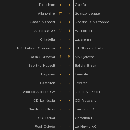
Tottenham
۰
۰
Getafe
Albinoleffe
۳
۰
Scanzorosciate
Sasso Marconi
۰
۱
Rondinella Marzocco
Angers SCO
۲
۱
FC Lorient
Cittadella
۰
۰
Luparense
NK Bratstvo Gracanica
۱
۰
FK Sloboda Tuzla
Radnik Krizevci
۱
۲
NK Bjelovar
Sporting Hasselt
-
-
Belisia Bilzen
Leganes
-
-
Tenerife
Castellon
-
-
Levante
Atletico Astorga CF
-
-
Deportivo Fabril
CD La Nucia
-
-
CD Alcoyano
Sambenedettese
-
-
Lanciano FC
CD Teruel
-
-
Castellon B
Real Oviedo
-
-
Le Havre AC