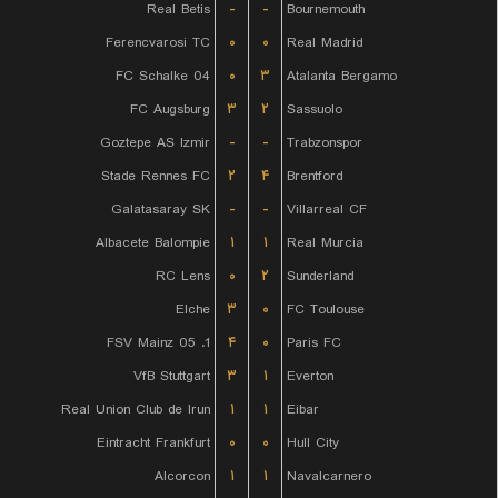
Real Betis
-
-
Bournemouth
Ferencvarosi TC
۰
۰
Real Madrid
FC Schalke 04
۰
۳
Atalanta Bergamo
FC Augsburg
۳
۲
Sassuolo
Goztepe AS Izmir
-
-
Trabzonspor
Stade Rennes FC
۲
۴
Brentford
Galatasaray SK
-
-
Villarreal CF
Albacete Balompie
۱
۱
Real Murcia
RC Lens
۰
۲
Sunderland
Elche
۳
۰
FC Toulouse
1. FSV Mainz 05
۴
۰
Paris FC
VfB Stuttgart
۳
۱
Everton
Real Union Club de Irun
۱
۱
Eibar
Eintracht Frankfurt
۰
۰
Hull City
Alcorcon
۱
۱
Navalcarnero