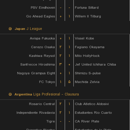
PSV Eindhoven
-
-
Fortuna Sittard
Go Ahead Eagles
۰
۱
Willem II Tilburg
Japan
J League
Avispa Fukuoka
۰
۱
Vissel Kobe
Cerezo Osaka
۲
۱
Fagiano Okayama
Kashiwa Reysol
۲
۱
Mito HollyHock
Sanfrecce Hiroshima
۳
۰
Jef United Ichihara Chiba
Nagoya Grampus Eight
۰
۱
Shimizu S-pulse
FC Tokyo
۱
۵
Machida Zelvia
Argentina
Liga Profesional - Clausura
Rosario Central
۲
۱
Club Atletico Aldosivi
Independiente Rivadavia
۲
۱
Estudiantes Rio Cuarto
Tigre
-
-
CA River Plate