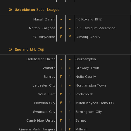
Uzbekistan
Super League
Nasaf Qarshi
۰
۰
FK Kokand 1912
Neftchi Fargona
۵
۰
PFK Qizilqum Zarafshon
FC Bunyodkor
۲
۳
Olmaliq OKMK
England
EFL Cup
Colchester United
۰
۰
Southampton
Watford
۱
۰
Crawley Town
Burnley
۲
۱
Notts County
Leicester City
۱
۰
Northampton Town
West Ham
۳
۱
Portsmouth
Norwich City
۴
۱
Milton Keynes Dons FC
Swansea City
۰
۱
Birmingham City
Cambridge United
۲
۱
Barnet
Queens Park Rangers
۱
۲
Millwall