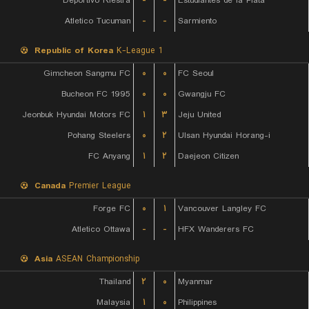
Deportivo Riestra
-
-
Estudiantes de la Plata
Atletico Tucuman
-
-
Sarmiento
Republic of Korea
K-League 1
Gimcheon Sangmu FC
۰
۰
FC Seoul
Bucheon FC 1995
۰
۰
Gwangju FC
Jeonbuk Hyundai Motors FC
۱
۳
Jeju United
Pohang Steelers
۰
۲
Ulsan Hyundai Horang-i
FC Anyang
۱
۲
Daejeon Citizen
Canada
Premier League
Forge FC
۰
۱
Vancouver Langley FC
Atletico Ottawa
-
-
HFX Wanderers FC
Asia
ASEAN Championship
Thailand
۲
۰
Myanmar
Malaysia
۱
۰
Philippines