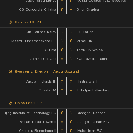
ASA Targu Mures
۰
۲
ACSM Cetatea 1932 Suceava
CS Concordia Chiajna
۲
۰
Bihor Oradea
Estonia
Esiliiga
JK Tallinna Kalev
۱
۱
FC Tallinn
Maardu Linnameeskond FC
۱
۲
Viimsi JK
FC Elva
۲
۱
Tartu JK Welco
Nomme Utd U21
۰
۱
FCI Levadia Tallinn II
Sweden
2. Division - Vastra Gotaland
Vastra Frolunda IF
۳
۳
Hestrafors IF
Onsala BK
۳
۰
IF Boljan Falkenberg
China
League 2
Beijing Institute of Technology FC
۲
۱
Shanghai Second
Wuhan Three Towns II
۰
۲
Jiangxi Lushan F.C.
Chengdu Rongcheng II
۳
۲
Hubei Istar F.C.