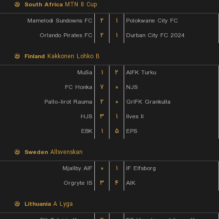
South Africa
MTN 8 Cup
Mamelodi Sundowns FC
۲
۱
Polokwane City FC
Orlando Pirates FC
۲
۱
Durban City FC 2024
Finland
Kakkonen Lohko B
MuSa
۱
۲
AIFK Turku
FC Honka
۷
۰
NJS
Pallo-Iirot Rauma
۲
۰
GrIFK Grankulla
HJS
۳
۱
Ilves II
EBK
۱
۵
EPS
Sweden
Allsvenskan
Mjallby AIF
۰
۱
IF Elfsborg
Orgryte IS
۳
۴
AIK
Lithuania
A Lyga