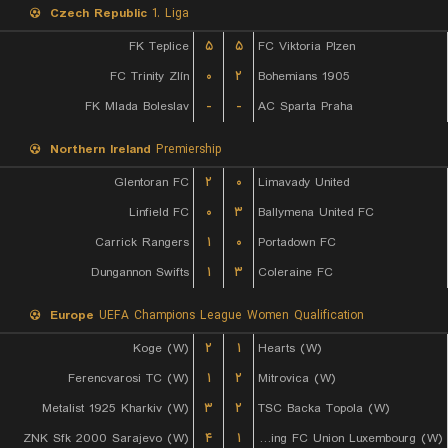
Czech Republic
1. Liga
FK Teplice
۵
۵
FC Viktoria Plzen
FC Trinity Zlín
۰
۲
Bohemians 1905
FK Mlada Boleslav
-
-
AC Sparta Praha
Northern Ireland
Premiership
Glentoran FC
۲
۰
Limavady United
Linfield FC
۰
۳
Ballymena United FC
Carrick Rangers
۱
۰
Portadown FC
Dungannon Swifts
۱
۳
Coleraine FC
Europe
UEFA Champions League Women Qualification
Koge (W)
۲
۱
Hearts (W)
Ferencvarosi TC (W)
۱
۲
Mitrovica (W)
Metalist 1925 Kharkiv (W)
۳
۲
TSC Backa Topola (W)
ZNK Sfk 2000 Sarajevo (W)
۴
۱
Racing FC Union Luxembourg (W)