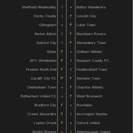
Sheffield Wednesday
۱
۰
Bolton Wanderers
Derby County
۱
۲
Lincoln City
Gillingham
۰
۳
Luton Town
Burton Albion
۱
۲
Blackburn Rovers
Salford City
۱
۲
Shrewsbury Town
Stoke
۲
۰
Oldham Athletic
AFC Wimbledon
۲
۱
Newport County FC
Preston North End
۲
۱
Huddersfield Town
Cardiff City FC
۳
۲
Swindon Town
Cheltenham Town
۰
۲
Charlton Athletic
Rotherham United FC
۰
۲
West Bromwich
Bradford City
۲
۰
Rochdale
Crewe Alexandra
۲
۱
Accrington Stanley
Leyton Orient
۲
۰
Oxford United
Bristol Rovers
۰
۱
Peterborough United