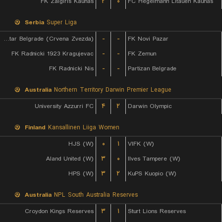
FK Zalgiris Kaunas
۲
۰
FC Hegelmann Litauen Kaunas
Serbia
Super Liga
FK Red Star Belgrade (Crvena Zvezda)
-
-
FK Novi Pazar
FK Radnicki 1923 Kragujevac
-
-
FK Zemun
FK Radnicki Nis
-
-
Partizan Belgrade
Australia
Northern Territory Darwin Premier League
University Azzurri FC
۴
۲
Darwin Olympic
Finland
Kansallinen Liiga Women
HJS (W)
۰
۱
VIFK (W)
Aland United (W)
۳
۰
Ilves Tampere (W)
HPS (W)
۳
۲
KuPS Kuopio (W)
Australia
NPL South Australia Reserves
Croydon Kings Reserves
۳
۱
Sturt Lions Reserves