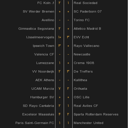
1. FC Koln
۲
۱
Real Sociedad
SV Werder Bremen
۰
۰
SC Paderborn 07
Avellino
-
-
Torino FC
Gimnastica Segoviana
۲
۰
Atletico Madrid B
IJsselmeervogels
۱۰
۳
EVV Echt
Ipswich Town
۳
۰
Rayo Vallecano
Valencia CF
-
-
Newcastle
Lumezzane
۱
۰
Crema 1908
VV Noordwijk
۲
۳
De Treffers
AEK Athens
-
-
Kallithea
UCAM Murcia
۷
۲
Orihuela
Hamburger SV
۰
۰
OSC Lille
SD Rayo Cantabria
۲
۱
Real Aviles CF
Excelsior Maassluis
۴
۲
Sparta Rotterdam Reserves
Paris Saint-Germain FC
۱
۱
Manchester United