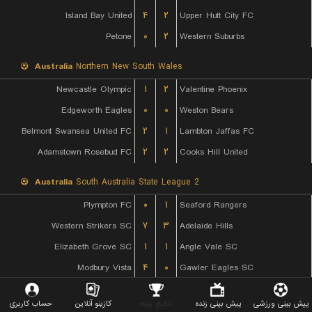
Island Bay United
۴
۲
Upper Hutt City FC
Petone
۰
۲
Western Suburbs
Australia
Northern New South Wales
Newcastle Olympic
۱
۲
Valentine Phoenix
Edgeworth Eagles
۰
۰
Weston Bears
Belmont Swansea United FC
۲
۱
Lambton Jaffas FC
Adamstown Rosebud FC
۲
۲
Cooks Hill United
Australia
South Australia State League 2
Plympton FC
۰
۱
Seaford Rangers
Western Strikers SC
۷
۳
Adelaide Hills
Elizabeth Grove SC
۱
۱
Angle Vale SC
Modbury Vista
۴
۰
Gawler Eagles SC
Ghan Kilburn SC
۳
۲
Mount Barker United SC
پیش بینی ورزشی
پیش بینی زنده
نتایج زنده
کازینو آنلاین
حساب کاربری
Adelaide University SC
۶
۰
Adelaide Vipers