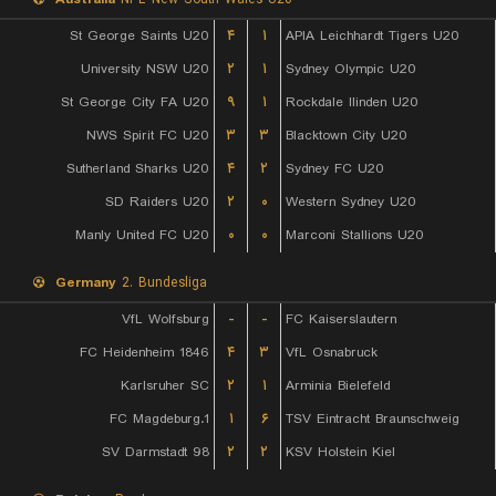
St George Saints U20
۴
۱
APIA Leichhardt Tigers U20
University NSW U20
۲
۱
Sydney Olympic U20
St George City FA U20
۹
۱
Rockdale Ilinden U20
NWS Spirit FC U20
۳
۳
Blacktown City U20
Sutherland Sharks U20
۴
۲
Sydney FC U20
SD Raiders U20
۲
۰
Western Sydney U20
Manly United FC U20
۰
۰
Marconi Stallions U20
Germany
2. Bundesliga
VfL Wolfsburg
-
-
FC Kaiserslautern
FC Heidenheim 1846
۴
۳
VfL Osnabruck
Karlsruher SC
۲
۱
Arminia Bielefeld
1.FC Magdeburg
۱
۶
TSV Eintracht Braunschweig
SV Darmstadt 98
۲
۲
KSV Holstein Kiel