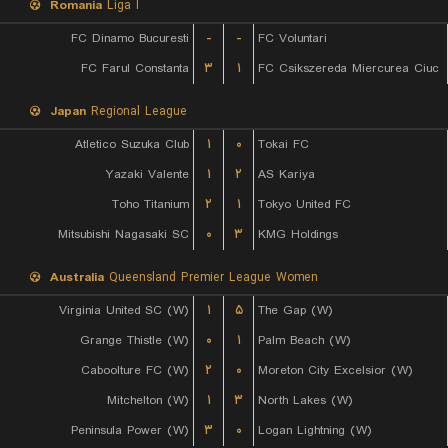
Romania
Liga I
FC Dinamo Bucuresti
-
-
FC Voluntari
FC Farul Constanta
۳
۱
FC Csikszereda Miercurea Ciuc
Japan
Regional League
Atletico Suzuka Club
۱
۰
Tokai FC
Yazaki Valente
۱
۲
AS Kariya
Toho Titanium
۲
۱
Tokyo United FC
Mitsubishi Nagasaki SC
۰
۳
KMG Holdings
Australia
Queensland Premier League Women
Virginia United SC (W)
۱
۵
The Gap (W)
Grange Thistle (W)
۰
۱
Palm Beach (W)
Caboolture FC (W)
۲
۰
Moreton City Excelsior (W)
Mitchelton (W)
۱
۳
North Lakes (W)
Peninsula Power (W)
۳
۰
Logan Lightning (W)