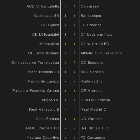
ACD Virtus Entella
۰
۱
Carrarese
Kasimpasa SK
۱
۰
Samsunspor
SC Gjilani
۰
۰
FC Prishtina
CE L'Hospitalet
۱
۱
CF Badalona Futur
Marsaxlokk
۰
۰
Gzira United FC
CF Elche Ilicitano
۰
۱
Athletic Club Torrellano
Gimnastica de Torrelavega
۰
۱
CD Basconia
Stade Brestois 29
۱
۰
SSC Venezia
Marino de Luanco
-
-
Ponferradina
Fundacio Esportiva Grama
۰
۰
CE Manresa
Burgos CF
۰
۰
Cultural Leonesa
Real Valladolid B
۰
۰
Real Madrid C
Celta Fortuna
۰
۰
UD Ourense
APOEL Nicosia FC
۰
۰
A.E. Kifisia F.C.
Yeclano Deportivo
۰
۰
FC Cartagena