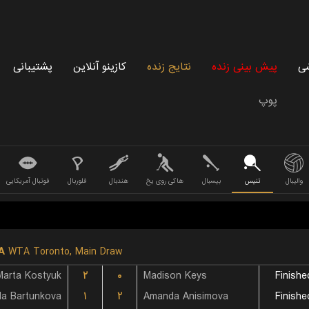
شی
پیش بینی زنده
نتایج زنده
کازینو آنلاین
پشتیبانی
پوپ
والیبال
تنیس
بیسبال
هاکی روی یخ
هندبال
فلوربال
فوتبال آمریکایی
A
WTA Toronto, Main Draw
Marta Kostyuk
۲
۰
Madison Keys
Finishe
la Bartunkova
۱
۲
Amanda Anisimova
Finishe