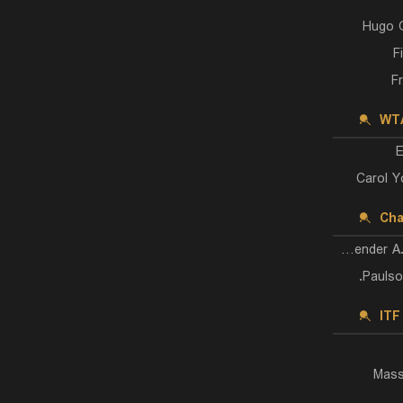
Hugo 
F
F
WTA
E
Carol Y
Cha
Kalender A./Serdarusic N.
Paulson
ITF
Mass