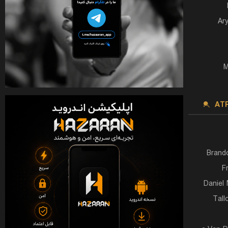
Ar
M
AT
Brand
F
Daniel 
Tall