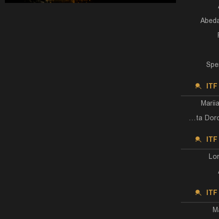
Abeda
Spe
IT
Marii
Felitsata Dorofeeva-Rybas
ITF
Lo
IT
M