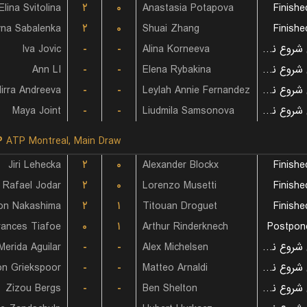
Elina Svitolina
۲
۰
Anastasia Potapova
Finishe
yna Sabalenka
۲
۰
Shuai Zhang
Finishe
Iva Jovic
-
-
Alina Korneeva
بازی شروع نشده است
Ann LI
-
-
Elena Rybakina
بازی شروع نشده است
irra Andreeva
-
-
Leylah Annie Fernandez
بازی شروع نشده است
Maya Joint
-
-
Liudmila Samsonova
بازی شروع نشده است
P
ATP Montreal, Main Draw
Jiri Lehecka
۲
۰
Alexander Blockx
Finishe
Rafael Jodar
۲
۰
Lorenzo Musetti
Finishe
on Nakashima
۲
۱
Titouan Droguet
Finishe
rances Tiafoe
۰
۱
Arthur Rinderknech
Postpon
Merida Aguilar
-
-
Alex Michelsen
بازی شروع نشده است
on Griekspoor
-
-
Matteo Arnaldi
بازی شروع نشده است
Zizou Bergs
-
-
Ben Shelton
بازی شروع نشده است