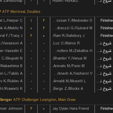
-
-
Hubert Hurkacz
بازی شروع نشده است
P
ATP Montreal, Doubles
xl L./Harper C.
۱
۲
Marozsan F./Medvedev D.
Finishe
ek A./Mektic N.
۰
۲
Andreozzi G./Guinard M.
Finishe
ral F./Tracy J.
۲
۰
Ram R./Salisbury J.
Finishe
S./Vavassori A.
-
-
Luz O./Matos R.
بازی شروع نشده است
-
-
Granollers M./Zeballos H.
بازی شروع نشده است
 C./Skupski N.
-
-
Bhambri Y./Venus M.
بازی شروع نشده است
/Nakashima B.
-
-
Arevalo M./Pavic M.
بازی شروع نشده است
ri L./Tabilo A.
-
-
Rinderknech A./Vacherot V.
بازی شروع نشده است
 K./Rublev A.
-
-
Arnaldi M./Musetti L.
بازی شروع نشده است
-
-
Bergs Z./Blockx A.
بازی شروع نشده است
llenger
ATP Challenger Lexington, Main Draw
ncer Johnson
۲
۰
Jay Dylan Hara Friend
Finishe