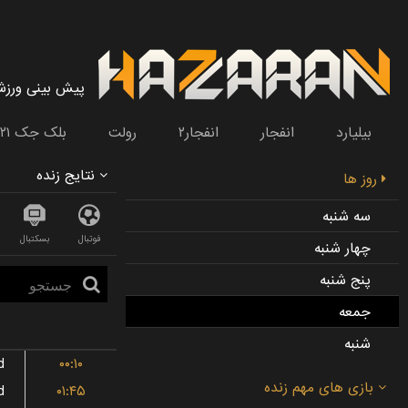
پیش بینی ورز
بیلیارد
انفجار
انفجار۲
رولت
بلک جک ۲۱
نتایج زنده
روز ها
سه شنبه
فوتبال
بسکتبال
چهار شنبه
پنج شنبه
جمعه
شنبه
d
۰۰:۱۰
d
۰۱:۴۵