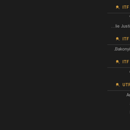
IT
Amelie Justine Hejtmanek
ITF
Bakonyi 
ITF
UTR
A