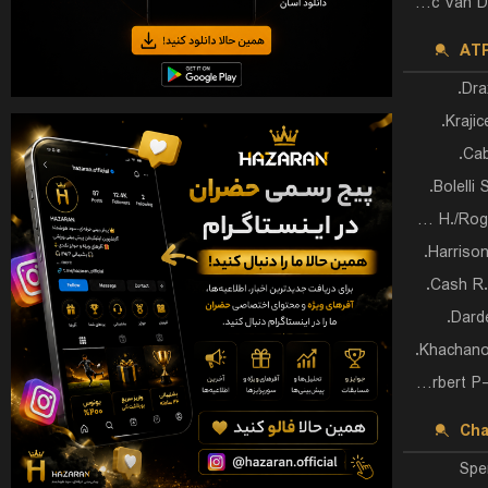
Botic Van De Zandschulp
AT
Dra
Krajic
Cab
Bolelli 
Nys H./Roger-Vasselin E.
Harrison
Cash R.
Darde
Khachanov
Herbert P-H./Krawietz K.
Cha
Spe