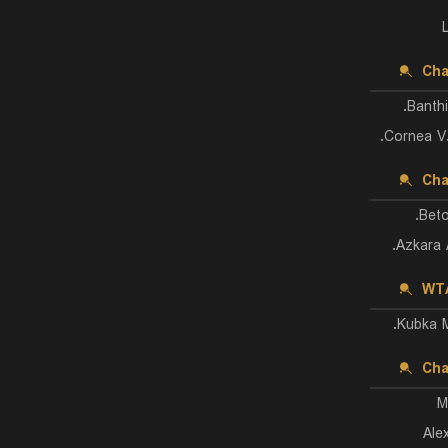
Cha
Banthi
Cornea V.
Cha
Beto
Azkara A
WTA
Kubka M
Cha
M
Ale