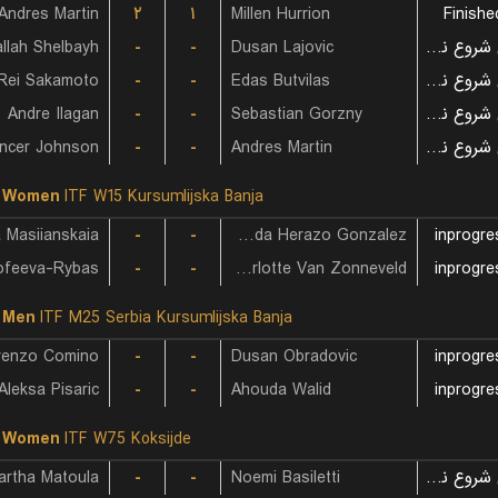
Andres Martin
۲
۱
Millen Hurrion
Finishe
llah Shelbayh
-
-
Dusan Lajovic
بازی شروع نشده است
Rei Sakamoto
-
-
Edas Butvilas
بازی شروع نشده است
Andre Ilagan
-
-
Sebastian Gorzny
بازی شروع نشده است
ncer Johnson
-
-
Andres Martin
بازی شروع نشده است
F Women
ITF W15 Kursumlijska Banja
a Masiianskaia
-
-
Maria Fernanda Herazo Gonzalez
inprogre
-
-
Charlotte Van Zonneveld
inprogre
 Men
ITF M25 Serbia Kursumlijska Banja
renzo Comino
-
-
Dusan Obradovic
inprogre
Aleksa Pisaric
-
-
Ahouda Walid
inprogre
F Women
ITF W75 Koksijde
artha Matoula
-
-
Noemi Basiletti
بازی شروع نشده است