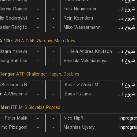
Claus Piening
-
-
Theo Coats
بازی شروع نشده است
Garcia Gomez
-
-
Felix Neumeister
بازی شروع نشده است
ilip Soderqvist
-
-
Rein Koenders
بازی شروع نشده است
razier Rengifo
-
-
Miko Wassermann
بازی شروع نشده است
 125k
WTA 125K Warsaw, Main Draw
lizara Yaneva
-
-
Gabriela Andrea Knutson
بازی شروع نشده است
oung Suh Lee
-
-
Vendula Valdmannova
بازی شروع نشده است
llenger
ATP Challenger Hagen, Doubles
-
-
Kolar Z./Vocel M.
بازی شروع نشده است
 A./Vliegen J.
-
-
Bass F./Jans J.
بازی شروع نشده است
 Men
ITF M15 Slovakia Poprad
Peter Makk
-
-
Nico Hipfl
inprogre
imo Pizzigoni
-
-
Matthias Ujvary
inprogre