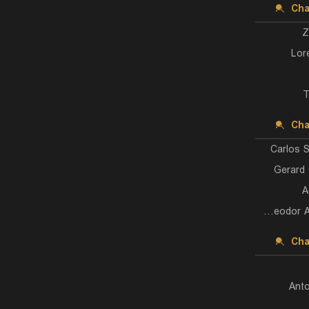
Cha
Z
Lor
T
Cha
Carlos 
Gerard
A
Yannick Theodor Alexandrescou
Cha
Ant